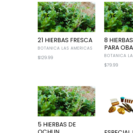
21
8
HIERBAS
HIERBAS
FRESCA
FRESCAS
PARA
OBATALA
21 HIERBAS FRESCA
8 HIERBA
PARA OBA
VENDOR
BOTANICA LAS AMERICAS
VENDOR
BOTANICA LA
Regular
$129.99
price
Regular
$79.99
price
5
ESPECIAL
HIERBAS
DE
DE
ELEGUA
OCHUN
5 HIERBAS DE
OCHUN
ESPECIAL