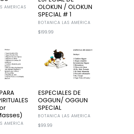
1
OLOKUN / OLOKUN
S AMERICAS
SPECIAL # 1
VENDOR
BOTANICA LAS AMERICA
Regular
$199.99
price
ESPECIALES
DE
OGGUN/
OGGUN
SPECIAL
 PARA
ESPECIALES DE
IRITUALES
OGGUN/ OGGUN
or
SPECIAL
 Masses)
VENDOR
BOTANICA LAS AMERICA
S AMERICA
Regular
$99.99
price