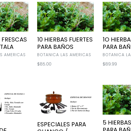
i
10
1O
o
HIERBAS
HIERBAS
FUERTES
DULCES
n
PARA
PARA
BAÑOS
BAÑOS
:
S FRESCAS
10 HIERBAS FUERTES
1O HIERB
TALA
PARA BAÑOS
PARA BA
VENDOR
VENDOR
S AMERICAS
BOTANICA LAS AMERICAS
BOTANICA LA
Regular
$85.00
Regular
$89.99
price
price
ESPECIALES
5
PARA
HIERBAS
CHANGO
DULCES
/
PARA
CHANGO
BAÑOS
SPECIAL
5 HIERBA
ESPECIALES PARA
PARA BA
 DE