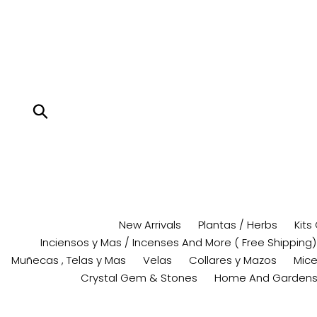
Skip
to
content
Submit
New Arrivals
Plantas / Herbs
Kits
Inciensos y Mas / Incenses And More ( Free Shipping)
Muñecas , Telas y Mas
Velas
Collares y Mazos
Mice
Crystal Gem & Stones
Home And Garden