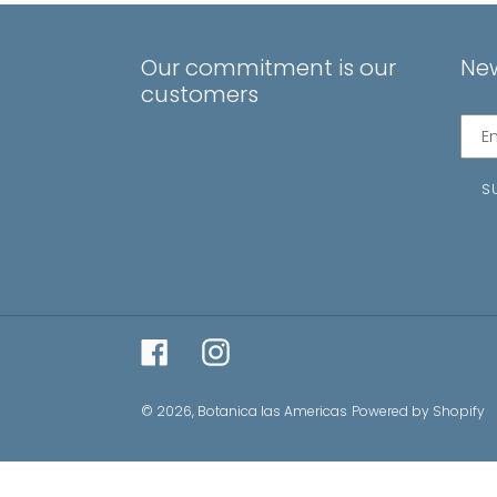
&
Shine
Our commitment is our
New
customers
Subs
to
our
S
mail
list
Facebook
Instagram
© 2026,
Botanica las Americas
Powered by Shopify