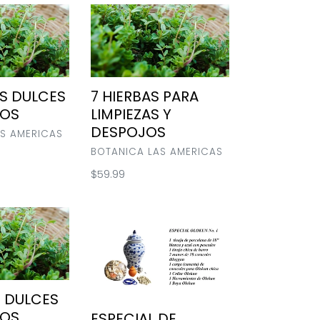
7
HIERBAS
PARA
LIMPIEZAS
Y
DESPOJOS
AS DULCES
7 HIERBAS PARA
ÑOS
LIMPIEZAS Y
DESPOJOS
S AMERICAS
VENDOR
BOTANICA LAS AMERICAS
Regular
$59.99
price
ESPECIAL
DE
OLOKUN
/
OLOKUN
SPECIAL
S DULCES
#
ÑOS
ESPECIAL DE