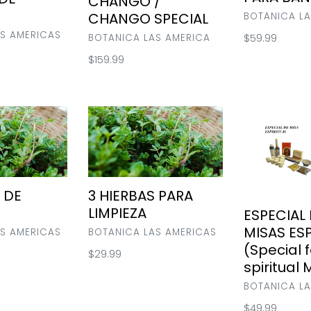
CHANGO /
CHANGO SPECIAL
VENDOR
BOTANICA LA
S AMERICAS
VENDOR
Regular
$59.99
BOTANICA LAS AMERICA
price
Regular
$159.99
price
3
ESPECIAL
HIERBAS
PARA
PARA
MISAS
LIMPIEZA
ESPIRITUALES
(Special
for
 DE
3 HIERBAS PARA
spiritual
LIMPIEZA
ESPECIAL
Masses)
MISAS ESP
VENDOR
S AMERICAS
BOTANICA LAS AMERICAS
(Special f
Regular
$29.99
spiritual
price
VENDOR
BOTANICA LA
Regular
$49.99