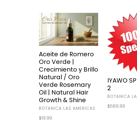
Aceite
IYAWO
de
SPECIALS
Romero
#
Oro
2
Verde
|
Aceite de Romero
Crecimiento
Oro Verde |
y
Crecimiento y Brillo
Brillo
Natural / Oro
Natural
IYAWO SP
/
Verde Rosemary
2
Oro
Oil | Natural Hair
Verde
VENDOR
BOTANICA LA
Growth & Shine
Rosemary
Regular
$589.99
VENDOR
BOTANICA LAS AMERICAS
Oil
price
|
Regular
$19.99
Natural
price
Hair
Growth