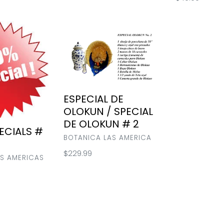
price
ESPECIAL
DE
OLOKUN
/
SPECIAL
DE
OLOKUN
ESPECIAL DE
#
OLOKUN / SPECIAL
2
DE OLOKUN # 2
ECIALS #
VENDOR
BOTANICA LAS AMERICA
Regular
$229.99
S AMERICAS
price