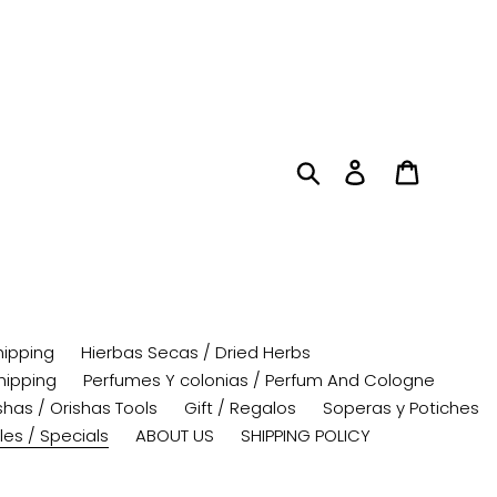
Search
Log in
Cart
hipping
Hierbas Secas / Dried Herbs
hipping
Perfumes Y colonias / Perfum And Cologne
has / Orishas Tools
Gift / Regalos
Soperas y Potiches
les / Specials
ABOUT US
SHIPPING POLICY