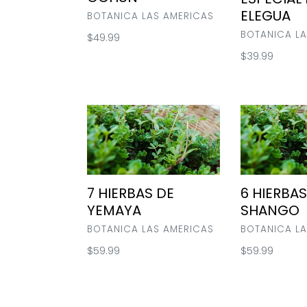
ELEGUA
VENDOR
BOTANICA LAS AMERICAS
VENDOR
BOTANICA LA
Regular
$49.99
price
Regular
$39.99
price
7
6
HIERBAS
HIERBAS
DE
DE
YEMAYA
SHANGO
7 HIERBAS DE
6 HIERBAS
YEMAYA
SHANGO
VENDOR
VENDOR
BOTANICA LAS AMERICAS
BOTANICA LA
Regular
$59.99
Regular
$59.99
price
price